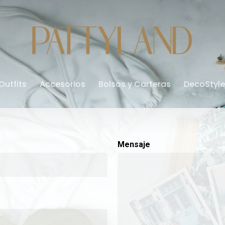
Outfits
Accesorios
Bolsos y Carteras
DecoStyle
Mensaje