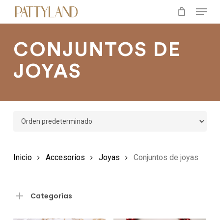
Menu
Skip
to
main
CONJUNTOS DE
content
JOYAS
Inicio
Accesorios
Joyas
Conjuntos de joyas
Categorías