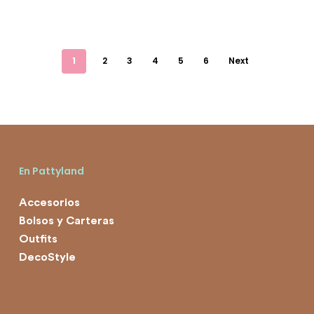
1
2
3
4
5
6
Next
En Pattyland
Accesorios
Bolsos y Carteras
Outfits
DecoStyle