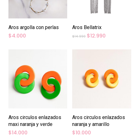
Aros argolla con perlas
Aros Bellatrix
El
El
$
4.000
$
12.990
$
14.990
precio
precio
original
actual
era:
es:
$14.990.
$12.990.
Aros circulos enlazados
Aros circulos enlazados
maxi naranja y verde
naranja y amarillo
$
14.000
$
10.000