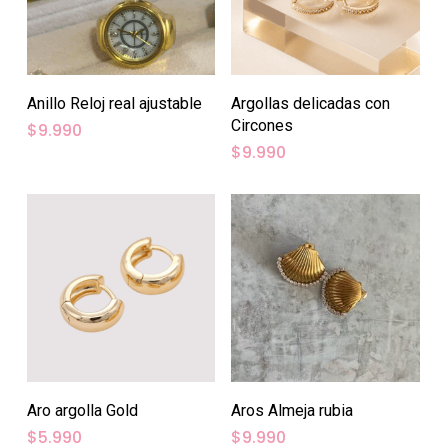
Anillo Reloj real ajustable
Argollas delicadas con
Circones
$
9.990
$
9.990
Aro argolla Gold
Aros Almeja rubia
$
5.990
$
9.990