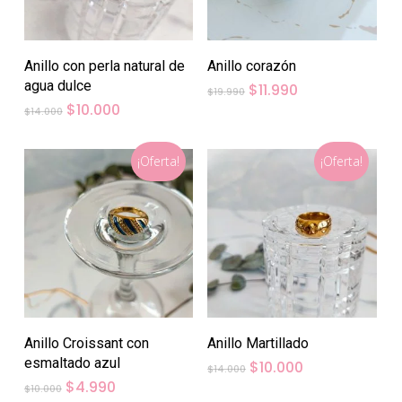
Anillo con perla natural de
Anillo corazón
agua dulce
El
El
$
11.990
$
19.990
precio
precio
El
El
$
10.000
$
14.000
original
actual
precio
precio
era:
es:
original
actual
$19.990.
$11.990.
era:
es:
¡Oferta!
¡Oferta!
$14.000.
$10.000.
Anillo Croissant con
Anillo Martillado
esmaltado azul
El
El
$
10.000
$
14.000
precio
precio
El
El
$
4.990
$
10.000
original
actual
precio
precio