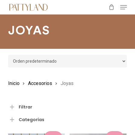
Menu
Skip
to
main
JOYAS
content
Inicio
Accesorios
Joyas
Filtrar
Categorías