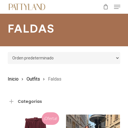
Menu
Skip
to
main
FALDAS
content
Inicio
Outfits
Faldas
Categorías
¡Oferta!