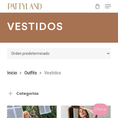
Menu
Skip
to
main
VESTIDOS
content
Inicio
Outfits
Vestidos
Categorías
¡Oferta!