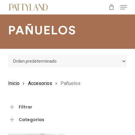
Menu
Skip
to
main
PAÑUELOS
content
Inicio
Accesorios
Pañuelos
Filtrar
Categorías