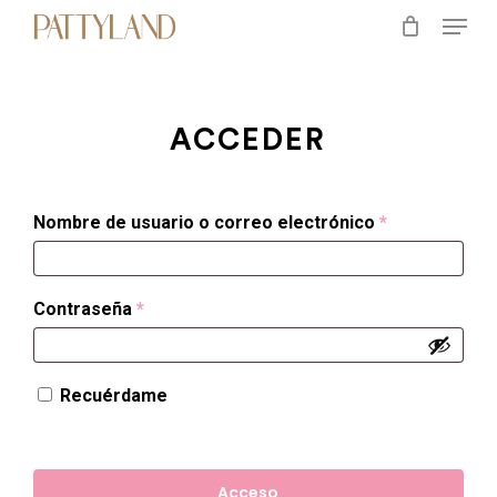
Menu
Skip
to
main
content
ACCEDER
Obligatorio
Nombre de usuario o correo electrónico
*
Obligatorio
Contraseña
*
Recuérdame
Acceso