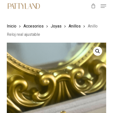
Menu
Skip
to
main
Inicio
Accesorios
Joyas
Anillos
Anillo
content
Reloj real ajustable