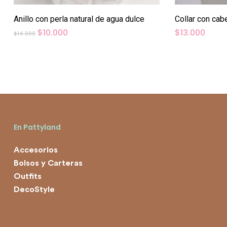
Anillo con perla natural de agua dulce
Collar con cab
El
El
$
10.000
$
13.000
$
14.000
precio
precio
original
actual
era:
es:
$14.000.
$10.000.
En Pattyland
Accesorios
Bolsos y Carteras
Outfits
DecoStyle