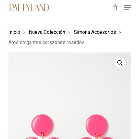
Menu
Skip
to
main
Inicio
Nueva Colección
Simona Accesorios
content
Aros colgantes corazones rosados