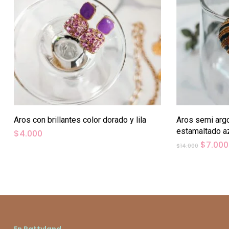
Aros con brillantes color dorado y lila
Aros semi arg
estamaltado a
$
4.000
El
$
7.000
$
14.000
precio
origina
era:
$14.000