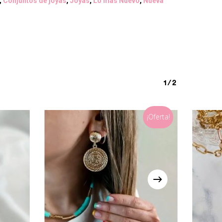
,
Conjuntos de joyas
,
Joyas
,
Lo más Nuevo
,
Nueva
1/2
¡Oferta!