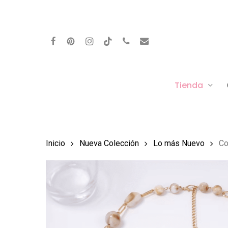
Skip
to
facebook
pinterest
instagram
behance
phone
email
main
content
Tienda
Inicio
Nueva Colección
Lo más Nuevo
Co