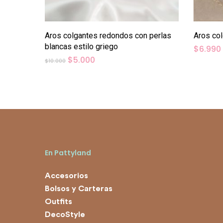
Añadir Al Carrito
Aros colgantes redondos con perlas
Aros col
blancas estilo griego
$
6.990
El
El
$
5.000
$
10.000
precio
precio
original
actual
era:
es:
$10.000.
$5.000.
En Pattyland
Accesorios
Bolsos y Carteras
Outfits
DecoStyle