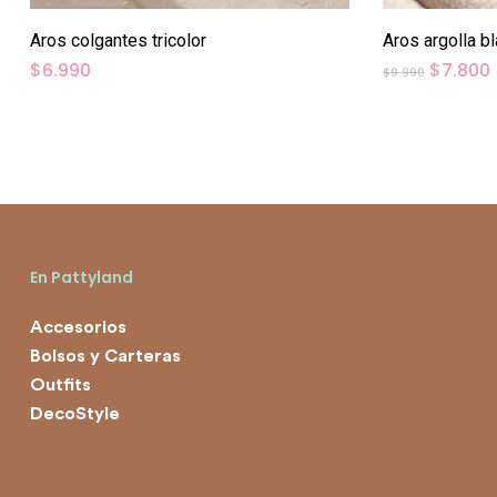
Aros colgantes tricolor
Aros argolla b
El
E
$
6.990
$
7.800
$
9.990
precio
original
era:
$9.990.
En Pattyland
Accesorios
Bolsos y Carteras
Outfits
DecoStyle