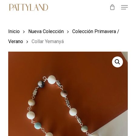
Menu
Skip
to
main
Inicio
Nueva Colección
Colección Primavera /
content
Verano
Collar Yemanyá