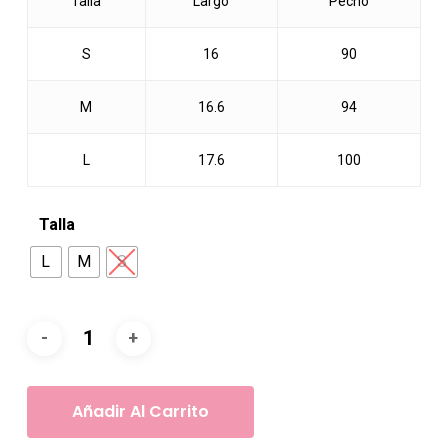
Talla
Largo
Pecho
S
16
90
M
16.6
94
L
17.6
100
Talla
L
M
S
Añadir Al Carrito