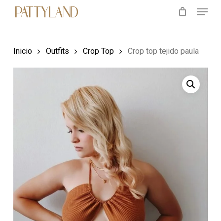
Menu
Skip
to
main
Inicio
Outfits
Crop Top
Crop top tejido paula
content