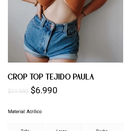
CROP TOP TEJIDO PAULA
El
El
$
6.990
$
11.990
precio
precio
original
actual
Material: Acrílico
era:
es:
$11.990.
$6.990.