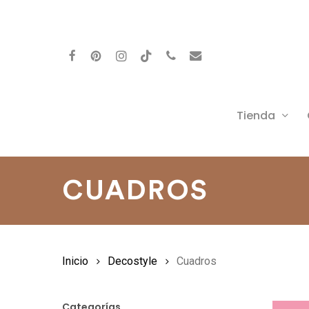
Skip
to
facebook
pinterest
instagram
behance
phone
email
main
content
Tienda
CUADROS
Inicio
Decostyle
Cuadros
Categorías