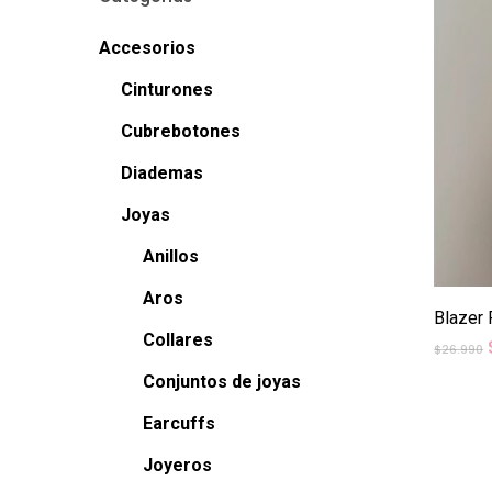
Accesorios
Cinturones
Cubrebotones
Diademas
Joyas
Anillos
Aros
Este
Blazer
produc
Collares
$
26.990
tiene
Conjuntos de joyas
múltipl
Earcuffs
variante
Joyeros
Las