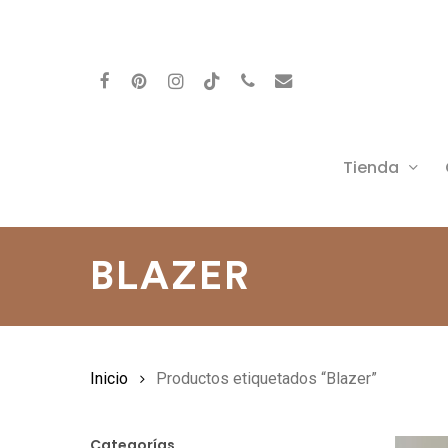
Skip
to
facebook
pinterest
instagram
behance
phone
email
main
content
Tienda
BLAZER
Inicio
Productos etiquetados “Blazer”
Categorías