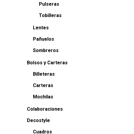
Pulseras
opcion
Tobilleras
se
pueden
Lentes
elegir
Pañuelos
en
Sombreros
la
Bolsos y Carteras
página
de
Billeteras
produc
Carteras
Mochilas
Colaboraciones
Decostyle
Cuadros