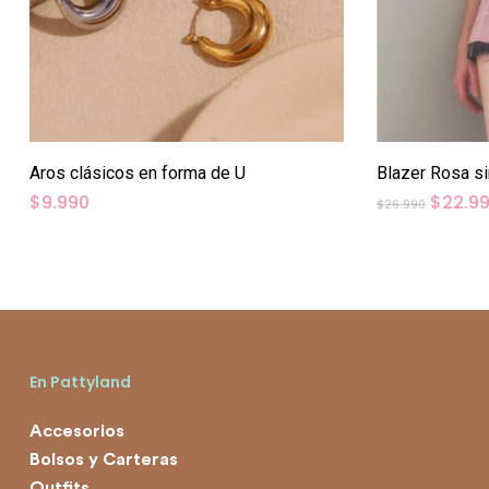
Aros clásicos en forma de U
Blazer Rosa s
El
$
9.990
$
22.9
$
26.990
precio
origina
era:
$26.99
En Pattyland
Accesorios
Bolsos y Carteras
Outfits