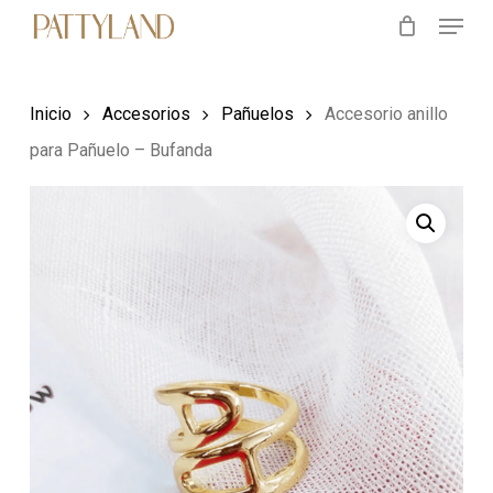
Menu
Skip
to
main
Inicio
Accesorios
Pañuelos
Accesorio anillo
content
para Pañuelo – Bufanda