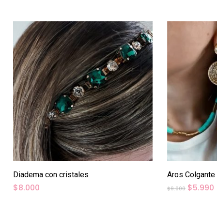
Diadema con cristales
Aros Colgante
El
E
$
8.000
$
5.990
$
9.000
precio
original
era: