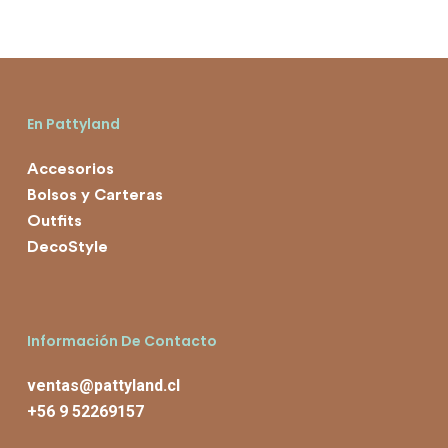
$9.000.
En Pattyland
Accesorios
Bolsos y Carteras
Outfits
DecoStyle
Información De Contacto
ventas@pattyland.cl
+56 9 52269157