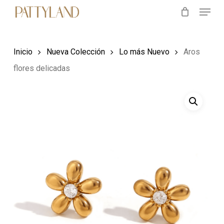
Menu
Skip
to
main
Inicio
Nueva Colección
Lo más Nuevo
Aros
content
flores delicadas