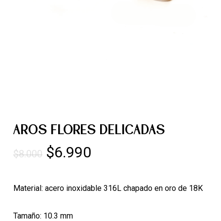
AROS FLORES DELICADAS
El
El
$
6.990
$
8.000
precio
precio
original
actual
Material: acero inoxidable 316L chapado en oro de 18K
era:
es:
$8.000.
$6.990.
Tamaño: 10.3 mm