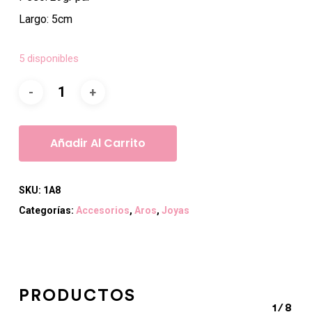
era:
es:
Largo: 5cm
$9.000.
$5.000.
5 disponibles
Añadir Al Carrito
SKU:
1A8
Categorías:
Accesorios
,
Aros
,
Joyas
PRODUCTOS
1/8