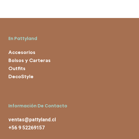
era:
es:
$8.990.
$5.990.
En Pattyland
Accesorios
Bolsos y Carteras
Outfits
DecoStyle
Información De Contacto
ventas@pattyland.cl
+56 9 52269157