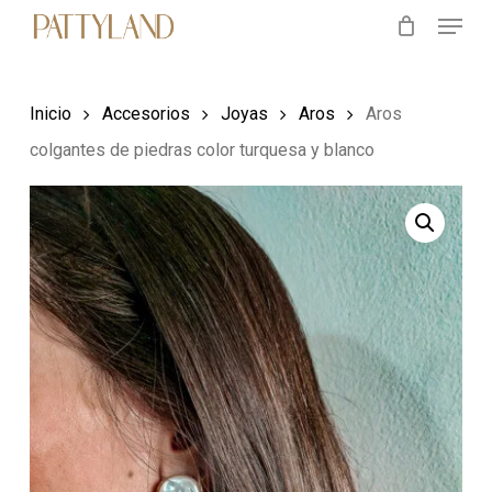
Menu
Skip
to
main
Inicio
Accesorios
Joyas
Aros
Aros
content
colgantes de piedras color turquesa y blanco