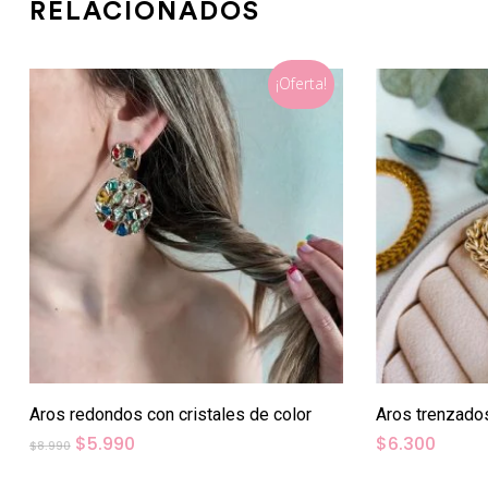
RELACIONADOS
¡Oferta!
Aros redondos con cristales de color
Aros trenzado
El
El
$
5.990
$
6.300
$
8.990
precio
precio
original
actual