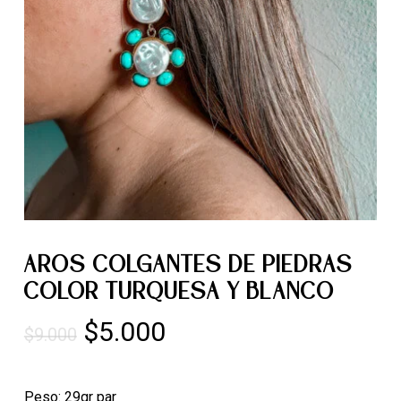
AROS COLGANTES DE PIEDRAS
COLOR TURQUESA Y BLANCO
El
El
$
5.000
$
9.000
precio
precio
original
actual
Peso: 29gr par