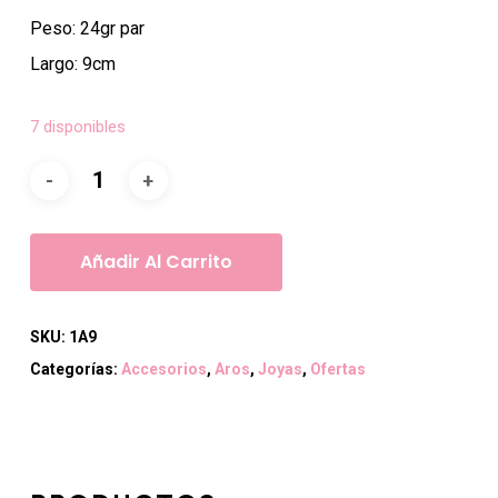
original
actual
Peso: 24gr par
era:
es:
Largo: 9cm
$7.000.
$5.000.
7 disponibles
Añadir Al Carrito
SKU:
1A9
Categorías:
Accesorios
,
Aros
,
Joyas
,
Ofertas