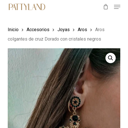
Menu
Skip
to
main
Inicio
Accesorios
Joyas
Aros
Aros
content
colgantes de cruz Dorado con cristales negros