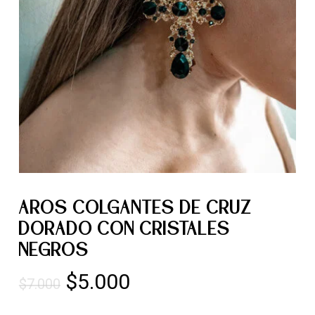
AROS COLGANTES DE CRUZ
DORADO CON CRISTALES
NEGROS
El
El
$
5.000
$
7.000
precio
precio