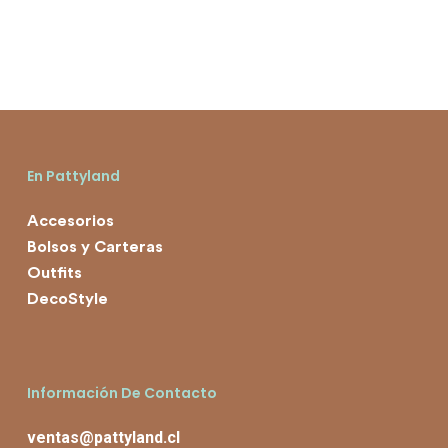
En Pattyland
Accesorios
Bolsos y Carteras
Outfits
DecoStyle
Información De Contacto
ventas@pattyland.cl