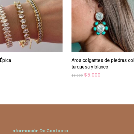
Añadir Al Carrito
Añadir Al Carrito
Épica
Aros colgantes de piedras co
turquesa y blanco
0
El
El
$
5.000
$
9.000
precio
precio
original
actual
era:
es:
$9.000.
$5.000.
Información De Contacto