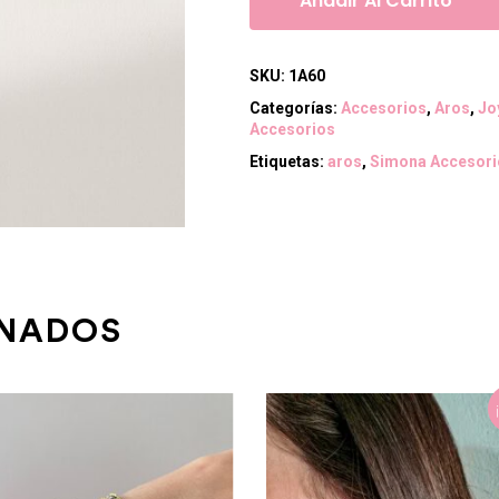
Añadir Al Carrito
SKU:
1A60
Categorías:
Accesorios
,
Aros
,
Jo
Accesorios
Etiquetas:
aros
,
Simona Accesori
ONADOS