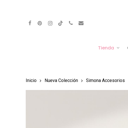
Skip
to
facebook
pinterest
instagram
behance
phone
email
main
content
Tienda
Inicio
Nueva Colección
Simona Accesorios