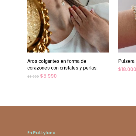
Añadir Al Carrito
Aros colgantes en forma de
Pulsera 
corazones con cristales y perlas.
$
18.00
El
El
$
5.990
$
8.000
precio
precio
original
actual
era:
es:
$8.000.
$5.990.
En Pattyland