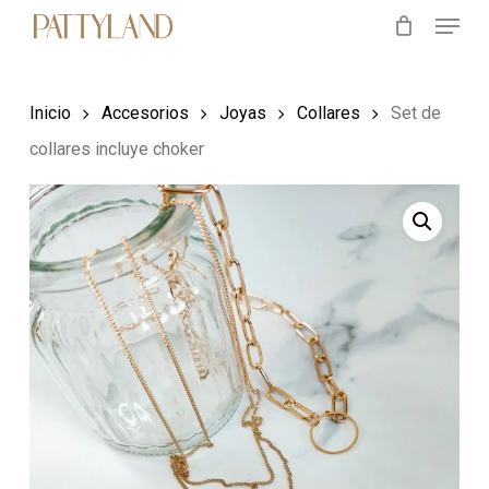
Menu
Skip
to
main
Inicio
Accesorios
Joyas
Collares
Set de
content
collares incluye choker