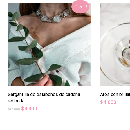
¡Oferta!
Gargantilla de eslabones de cadena
Aros con brilla
redonda
$
4.000
El
El
$
9.990
$
17.000
precio
precio
original
actual
era:
es:
$17.000.
$9.990.