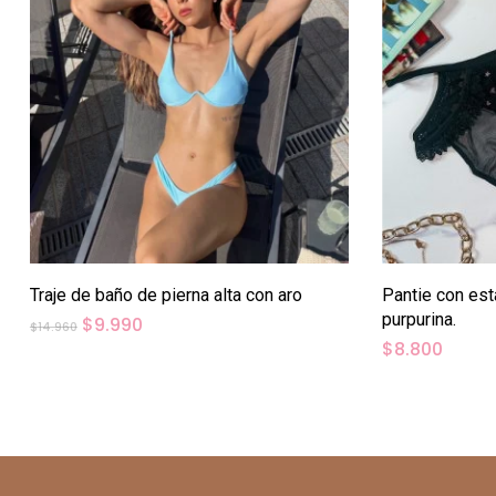
Traje de baño de pierna alta con aro
Pantie con est
purpurina.
El
El
$
9.990
$
14.960
precio
precio
$
8.800
original
actual
era:
es:
$14.960.
$9.990.