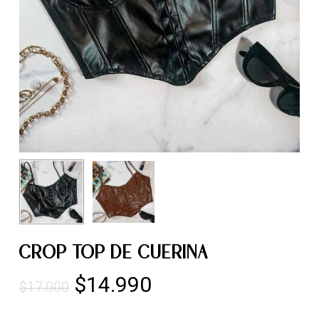
CROP TOP DE CUERINA
El
El
$
14.990
$
17.000
precio
precio