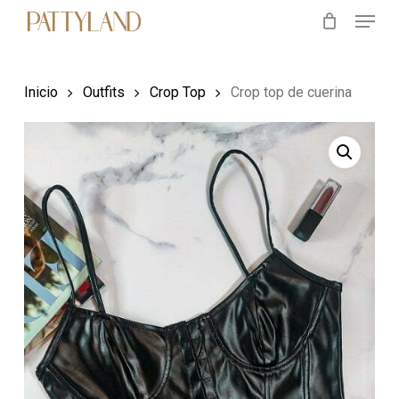
Menu
Skip
to
main
Inicio
Outfits
Crop Top
Crop top de cuerina
content