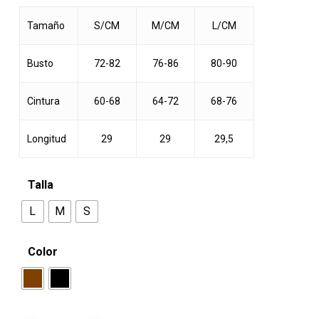
original
actual
era:
es:
Tamaño
S/CM
M/CM
L/CM
$17.000.
$14.990.
Busto
72-82
76-86
80-90
Cintura
60-68
64-72
68-76
Longitud
29
29
29,5
Talla
L
M
S
Color