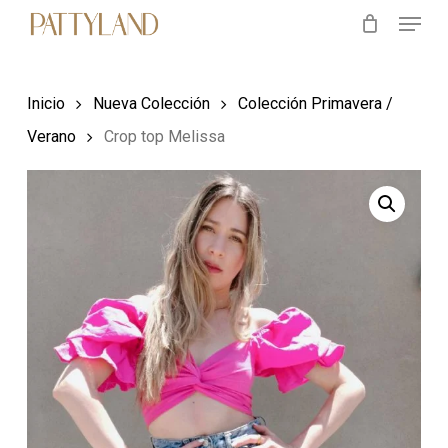
Menu
Skip
to
main
Inicio
Nueva Colección
Colección Primavera /
content
Verano
Crop top Melissa