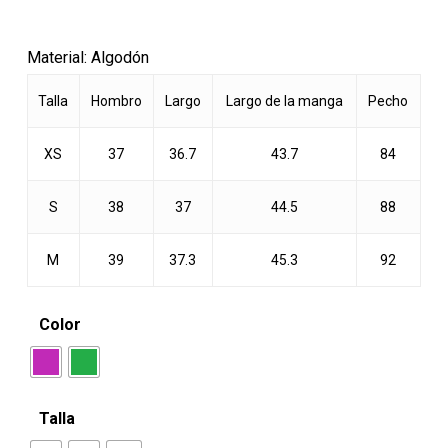
precio
precio
original
actual
Material: Algodón
era:
es:
$17.990.
$13.990.
Talla
Hombro
Largo
Largo de la manga
Pecho
XS
37
36.7
43.7
84
S
38
37
44.5
88
M
39
37.3
45.3
92
Color
Talla