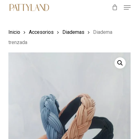
Menu
Skip
to
main
Inicio
Accesorios
Diademas
Diadema
content
trenzada