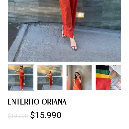
ENTERITO ORIANA
El
El
$
15.990
$
19.990
precio
precio