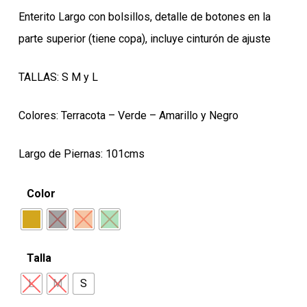
original
actual
Enterito Largo con bolsillos, detalle de botones en la
era:
es:
parte superior (tiene copa), incluye cinturón de ajuste
$19.990.
$15.990.
TALLAS: S M y L
Colores: Terracota – Verde – Amarillo y Negro
Largo de Piernas: 101cms
Color
Talla
L
M
S