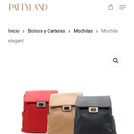
Menu
Skip
to
main
Inicio
Bolsos y Carteras
Mochilas
Mochila
content
elegant