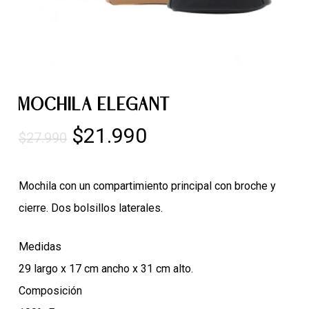
MOCHILA ELEGANT
El
El
$
21.990
$
27.990
precio
precio
original
actual
Mochila con un compartimiento principal con broche y
era:
es:
cierre. Dos bolsillos laterales.
$27.990.
$21.990.
Medidas
29 largo x 17 cm ancho x 31 cm alto.
Composición