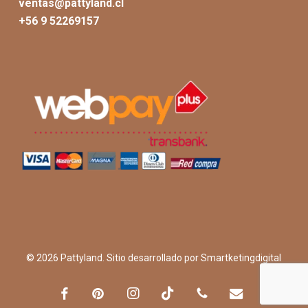
ventas@pattyland.cl
+56 9 52269157
© 2026 Pattyland. Sitio desarrollado por
Smartketingdigital
facebook
pinterest
instagram
behance
phone
email