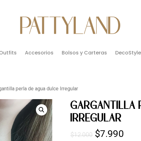
Outfits
Accesorios
Bolsos y Carteras
DecoStyle
antilla perla de agua dulce Irregular
GARGANTILLA 
IRREGULAR
El
El
$
7.990
$
12.000