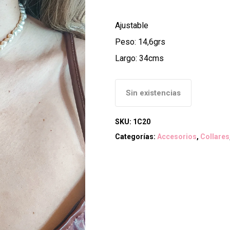
precio
prec
original
act
Ajustable
era:
es:
Peso: 14,6grs
$12.000.
$7.
Largo: 34cms
Sin existencias
SKU:
1C20
Categorías:
Accesorios
,
Collares