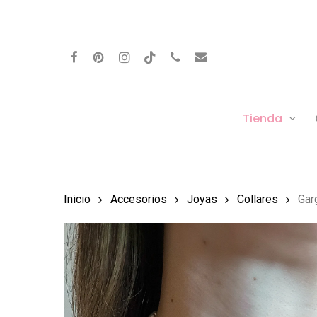
Skip
to
facebook
pinterest
instagram
behance
phone
email
main
content
Tienda
Inicio
Accesorios
Joyas
Collares
Garg