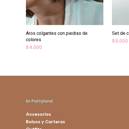
Añadir Al Carrito
Aros colgantes con piedras de
Set de c
colores
$
9.000
$
4.000
En Pattyland
Accesorios
Bolsos y Carteras