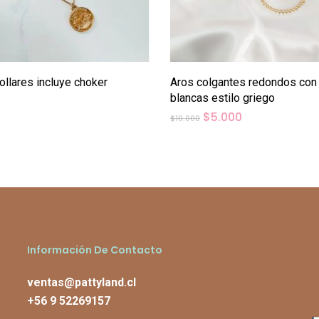
Añadir Al Carrito
Añadir Al Carrito
ollares incluye choker
Aros colgantes redondos con
blancas estilo griego
El
El
$
5.000
$
10.000
precio
precio
original
actual
era:
es:
$10.000.
$5.000.
Información De Contacto
ventas@pattyland.cl
+56 9 52269157