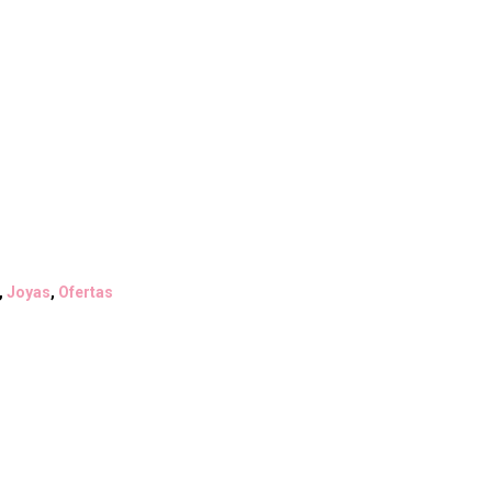
io
ual
990.
,
Joyas
,
Ofertas