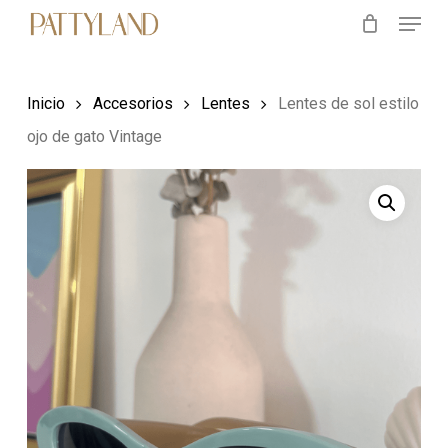
Menu
Skip
to
main
Inicio
Accesorios
Lentes
Lentes de sol estilo
content
ojo de gato Vintage