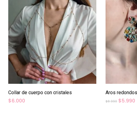
Collar de cuerpo con cristales
Aros redondos 
El
E
$
6.000
$
5.990
$
8.990
precio
original
era:
$8.990.