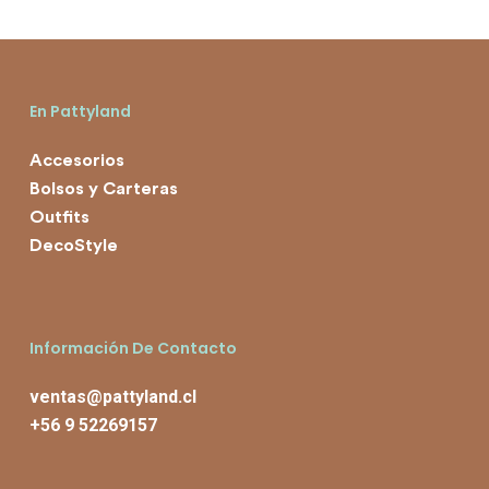
$14.000
En Pattyland
Accesorios
Bolsos y Carteras
Outfits
DecoStyle
Información De Contacto
ventas@pattyland.cl
+56 9 52269157