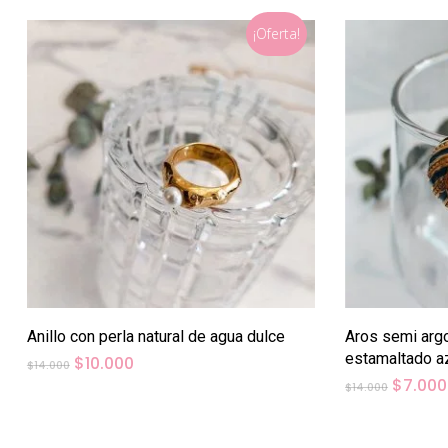
¡Oferta!
Anillo con perla natural de agua dulce
Aros semi arg
estamaltado a
El
El
$
10.000
$
14.000
precio
precio
El
$
7.000
$
14.000
original
actual
precio
era:
es:
origina
$14.000.
$10.000.
era: