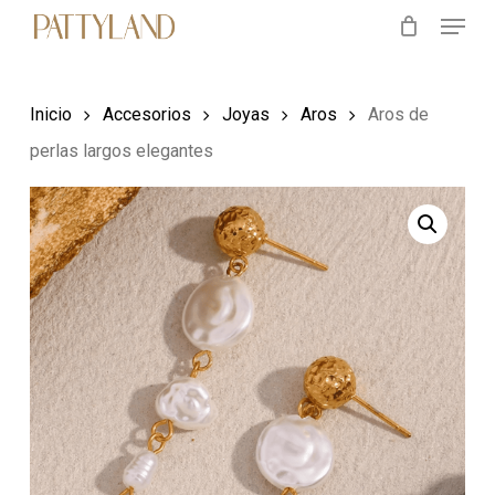
Menu
Skip
to
main
Inicio
Accesorios
Joyas
Aros
Aros de
content
perlas largos elegantes