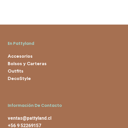
precio
precio
original
actual
era:
es:
$11.990.
$6.990.
En Pattyland
Accesorios
Bolsos y Carteras
Outfits
DecoStyle
Información De Contacto
ventas@pattyland.cl
+56 9 52269157