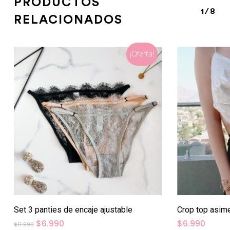
PRODUCTOS
1/8
RELACIONADOS
¡Oferta!
Set 3 panties de encaje ajustable
Crop top asime
El
El
$
6.990
$
6.990
$
11.990