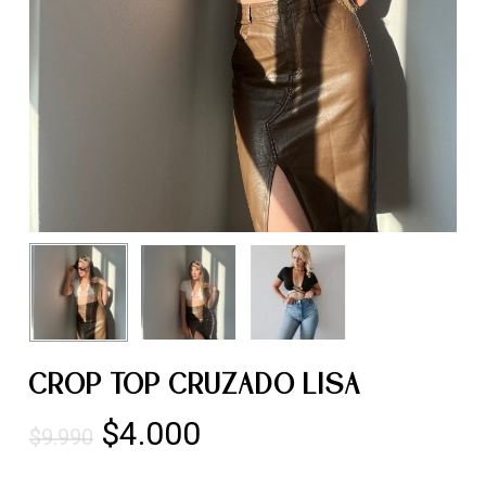
CROP TOP CRUZADO LISA
El
El
$
4.000
$
9.990
precio
precio