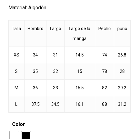
original
actual
Material: Algodón
era:
es:
$9.990.
$4.000.
Talla
Hombro
Largo
Largo de la
Pecho
puño
manga
XS
34
31
14.5
74
26.8
S
35
32
15
78
28
M
36
33
15.5
82
29.2
L
37.5
34.5
16.1
88
31.2
Color