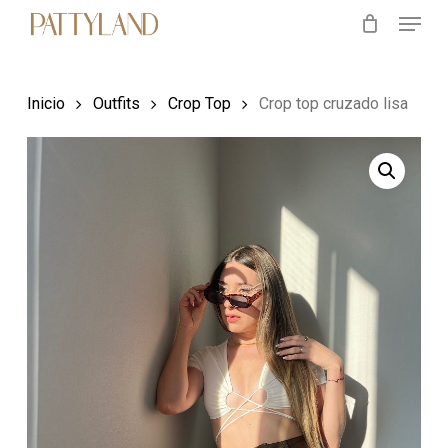
Menu
Skip
to
main
Inicio
Outfits
Crop Top
Crop top cruzado lisa
content