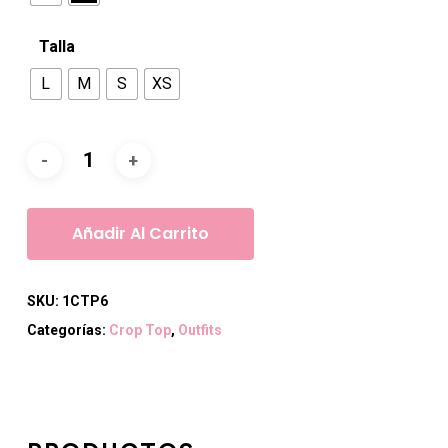
Talla
L
M
S
XS
Añadir Al Carrito
SKU:
1CTP6
Categorías:
Crop Top
,
Outfits